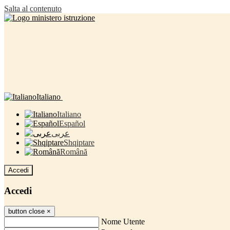
Salta al contenuto
Italiano
Italiano
Español
عربى
Shqiptare
Română
Accedi
Accedi
button close
×
Nome Utente