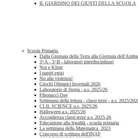
IL GIARDINO DEI GIUSTI DELLA SCUOLA
Scuola Primaria
Dalla Giornata della Terra alla Giornata dell'Ambi
3^A - 3^B - laboratori interdisciplinari
Noi e Klimt
I papiri egizi
No alla violenza!
Giochi Olimpici Invernali 2026
Laboratorio di Storia - a.s. 2025/26
Fibonacci Day
Settimana della lettura - classi terze - a.s. 2025/20
CLIL SCIENCE a.s. 2025/26
Halloween a.s. 2025/26
Accoglienza classi terze a.s. 2025-26
Educazione alla legalità - scuola primaria
La settimana della Matematica_2023
Concorso di scrittura dell'INAF