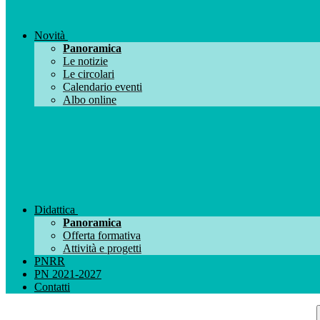
Novità
Panoramica
Le notizie
Le circolari
Calendario eventi
Albo online
Didattica
Panoramica
Offerta formativa
Attività e progetti
PNRR
PN 2021-2027
Contatti