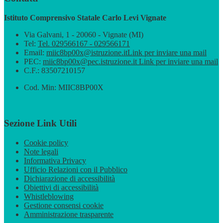
Istituto Comprensivo Statale Carlo Levi Vignate
Via Galvani, 1 - 20060 - Vignate (MI)
Tel:
Tel. 029566167 - 029566171
Email:
miic8bp00x@istruzione.it
Link per inviare una mail
PEC:
miic8bp00x@pec.istruzione.it
Link per inviare una mail
C.F.: 83507210157
Cod. Min: MIIC8BP00X
Sezione Link Utili
Cookie policy
Note legali
Informativa Privacy
Ufficio Relazioni con il Pubblico
Dichiarazione di accessibilità
Obiettivi di accessibilità
Whistleblowing
Gestione consensi cookie
Amministrazione trasparente