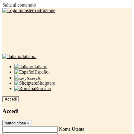
Salta al contenuto
Italiano
Italiano
Español
عربى
Shqiptare
Română
Accedi
Accedi
button close
×
Nome Utente