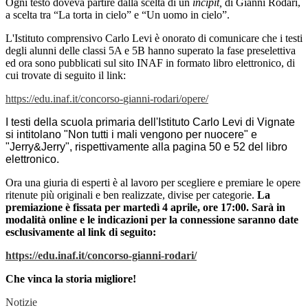
Ogni testo doveva partire dalla scelta di un
incipit,
di Gianni Rodari,
a scelta tra “La torta in cielo” e “Un uomo in cielo”.
L'Istituto comprensivo Carlo Levi è onorato di comunicare che i testi
degli alunni delle classi 5A e 5B hanno superato la fase preselettiva
ed ora sono pubblicati sul sito INAF in formato libro elettronico, di
cui trovate di seguito il link:
https://edu.inaf.it/concorso-
gianni-rodari/opere/
I testi della scuola primaria dell'Istituto Carlo Levi di Vignate
si intitolano "Non tutti i mali vengono per nuocere" e
"Jerry&Jerry", rispettivamente alla pagina 50 e 52 del libro
elettronico.
Ora una giuria di esperti è al lavoro per scegliere e premiare le opere
ritenute più originali e ben realizzate, divise per categorie.
La
premiazione è fissata per martedì 4 aprile, ore 17:00. Sarà in
modalità online e le indicazioni per la connessione saranno date
esclusivamente al link di seguito:
https://edu.inaf.it/concorso-gianni-rodari/
Che vinca la storia migliore!
Notizie