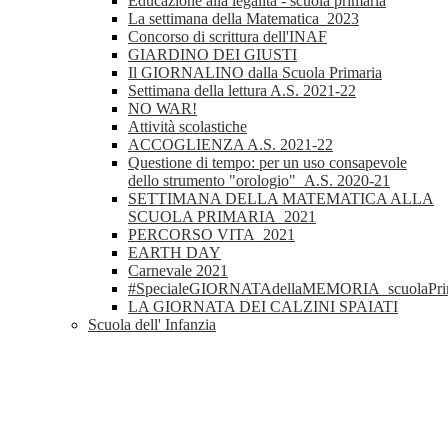
Educazione alla legalità - scuola primaria
La settimana della Matematica_2023
Concorso di scrittura dell'INAF
GIARDINO DEI GIUSTI
Il GIORNALINO dalla Scuola Primaria
Settimana della lettura A.S. 2021-22
NO WAR!
Attività scolastiche
ACCOGLIENZA A.S. 2021-22
Questione di tempo: per un uso consapevole
dello strumento "orologio"_A.S. 2020-21
SETTIMANA DELLA MATEMATICA ALLA
SCUOLA PRIMARIA_2021
PERCORSO VITA_2021
EARTH DAY
Carnevale 2021
#SpecialeGIORNATAdellaMEMORIA_scuolaPri
LA GIORNATA DEI CALZINI SPAIATI
Scuola dell' Infanzia