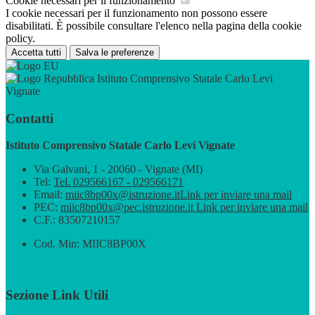
Cookie necessari per il funzionamento
I cookie necessari per il funzionamento non possono essere
disabilitati. È possibile consultare l'elenco nella pagina della cookie
policy.
Accetta tutti
Salva le preferenze
Istituto Comprensivo Statale Carlo Levi
Vignate
Contatti
Istituto Comprensivo Statale Carlo Levi Vignate
Via Galvani, 1 - 20060 - Vignate (MI)
Tel:
Tel. 029566167 - 029566171
Email:
miic8bp00x@istruzione.it
Link per inviare una mail
PEC:
miic8bp00x@pec.istruzione.it
Link per inviare una mail
C.F.: 83507210157
Cod. Min: MIIC8BP00X
Sezione Link Utili