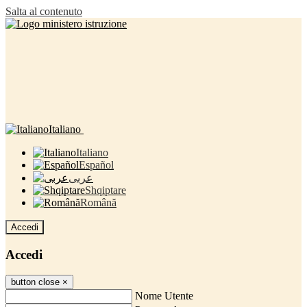
Salta al contenuto
Italiano
Italiano
Español
عربى
Shqiptare
Română
Accedi
Accedi
button close
×
Nome Utente