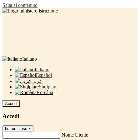
Salta al contenuto
Italiano
Italiano
Español
عربى
Shqiptare
Română
Accedi
Accedi
button close
×
Nome Utente