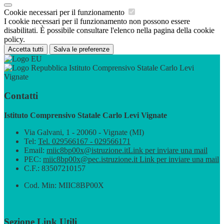
Cookie necessari per il funzionamento
I cookie necessari per il funzionamento non possono essere
disabilitati. È possibile consultare l'elenco nella pagina della cookie
policy.
Accetta tutti
Salva le preferenze
Istituto Comprensivo Statale Carlo Levi
Vignate
Contatti
Istituto Comprensivo Statale Carlo Levi Vignate
Via Galvani, 1 - 20060 - Vignate (MI)
Tel:
Tel. 029566167 - 029566171
Email:
miic8bp00x@istruzione.it
Link per inviare una mail
PEC:
miic8bp00x@pec.istruzione.it
Link per inviare una mail
C.F.: 83507210157
Cod. Min: MIIC8BP00X
Sezione Link Utili