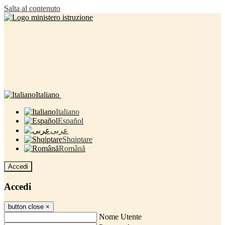
Salta al contenuto
Italiano
Italiano
Español
عربى
Shqiptare
Română
Accedi
Accedi
button close
×
Nome Utente