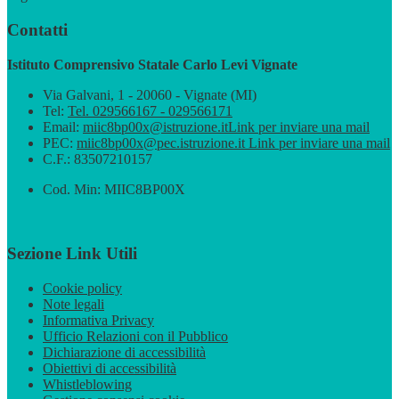
Contatti
Istituto Comprensivo Statale Carlo Levi Vignate
Via Galvani, 1 - 20060 - Vignate (MI)
Tel:
Tel. 029566167 - 029566171
Email:
miic8bp00x@istruzione.it
Link per inviare una mail
PEC:
miic8bp00x@pec.istruzione.it
Link per inviare una mail
C.F.: 83507210157
Cod. Min: MIIC8BP00X
Sezione Link Utili
Cookie policy
Note legali
Informativa Privacy
Ufficio Relazioni con il Pubblico
Dichiarazione di accessibilità
Obiettivi di accessibilità
Whistleblowing