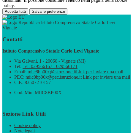
disabilitati. È possibile consultare l'elenco nella pagina della cookie
policy.
Accetta tutti
Salva le preferenze
Istituto Comprensivo Statale Carlo Levi
Vignate
Contatti
Istituto Comprensivo Statale Carlo Levi Vignate
Via Galvani, 1 - 20060 - Vignate (MI)
Tel:
Tel. 029566167 - 029566171
Email:
miic8bp00x@istruzione.it
Link per inviare una mail
PEC:
miic8bp00x@pec.istruzione.it
Link per inviare una mail
C.F.: 83507210157
Cod. Min: MIIC8BP00X
Sezione Link Utili
Cookie policy
Note legali