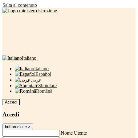
Salta al contenuto
Italiano
Italiano
Español
عربى
Shqiptare
Română
Accedi
Accedi
button close
×
Nome Utente