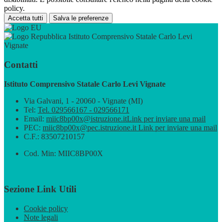
policy.
Accetta tutti
Salva le preferenze
Istituto Comprensivo Statale Carlo Levi
Vignate
Contatti
Istituto Comprensivo Statale Carlo Levi Vignate
Via Galvani, 1 - 20060 - Vignate (MI)
Tel:
Tel. 029566167 - 029566171
Email:
miic8bp00x@istruzione.it
Link per inviare una mail
PEC:
miic8bp00x@pec.istruzione.it
Link per inviare una mail
C.F.: 83507210157
Cod. Min: MIIC8BP00X
Sezione Link Utili
Cookie policy
Note legali