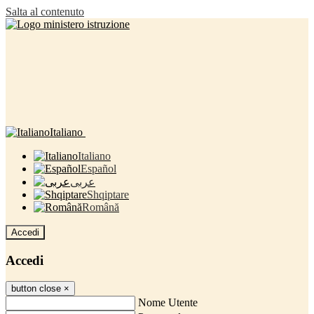
Salta al contenuto
Italiano
Italiano
Español
عربى
Shqiptare
Română
Accedi
Accedi
button close
×
Nome Utente