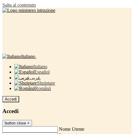
Salta al contenuto
Italiano
Italiano
Español
عربى
Shqiptare
Română
Accedi
Accedi
button close
×
Nome Utente