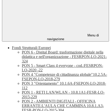
Menu di
navigazione
Fondi Strutturali Europei
PON 6 - Digital Board: trasformazione digitale nella
didattica e nell'organizzazione - FESRPON-LO-2021-
324
PON 5 - Smart Class 4 everyone - cod.:FESRPON-
LO-2020 -22
PON 4 "Competenze di cittadinanza globale"10.2.5A-
FSEPON-LO-2018-279
PON 3 "Orientamento" 10.1.6A-FSEPON-LO-2018-
112
PON 1 - RETI LAN/WLAN - 10.8.1A1-FESR-LO-
2015-229
PON 2 - AMBIENTI DIGITALI - OFFICINA
ERRANTE:L'AULA CHE CAMMINA 10.8.1.A3-
FESR-PON-LO-2015-304