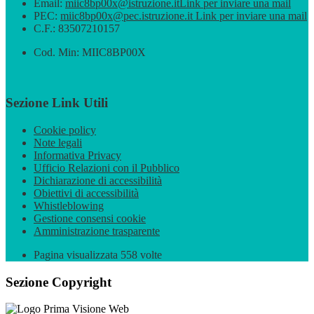
Email:
miic8bp00x@istruzione.it
Link per inviare una mail
PEC:
miic8bp00x@pec.istruzione.it
Link per inviare una mail
C.F.: 83507210157
Cod. Min: MIIC8BP00X
Sezione Link Utili
Cookie policy
Note legali
Informativa Privacy
Ufficio Relazioni con il Pubblico
Dichiarazione di accessibilità
Obiettivi di accessibilità
Whistleblowing
Gestione consensi cookie
Amministrazione trasparente
Pagina visualizzata
558
volte
Sezione Copyright