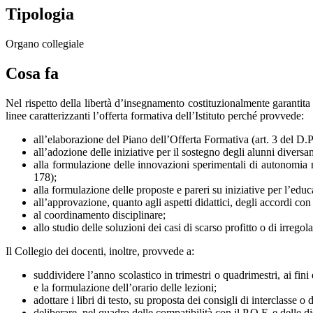
Tipologia
Organo collegiale
Cosa fa
Nel rispetto della libertà d’insegnamento costituzionalmente garantita 
linee caratterizzanti l’offerta formativa dell’Istituto perché provvede:
all’elaborazione del Piano dell’Offerta Formativa (art. 3 del D.
all’adozione delle iniziative per il sostegno degli alunni diversam
alla formulazione delle innovazioni sperimentali di autonomia 
178);
alla formulazione delle proposte e pareri su iniziative per l’edu
all’approvazione, quanto agli aspetti didattici, degli accordi co
al coordinamento disciplinare;
allo studio delle soluzioni dei casi di scarso profitto o di irrego
Il Collegio dei docenti, inoltre, provvede a:
suddividere l’anno scolastico in trimestri o quadrimestri, ai fini
e la formulazione dell’orario delle lezioni;
adottare i libri di testo, su proposta dei consigli di interclasse o d
deliberare, nel quadro delle compatibilità con il P.O.F. e delle di