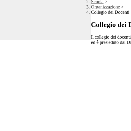
Scuola
>
Organizzazione
>
Collegio dei Docenti
Collegio dei 
Il collegio dei docenti
ed è presieduto dal Di