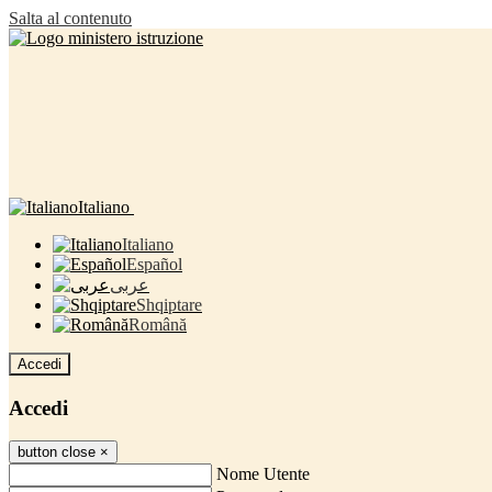
Salta al contenuto
Italiano
Italiano
Español
عربى
Shqiptare
Română
Accedi
Accedi
button close
×
Nome Utente