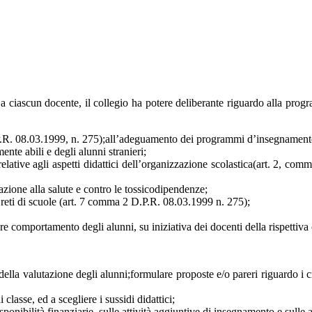
a ciascun docente, il collegio ha potere deliberante riguardo alla progr
P.R. 08.03.1999, n. 275);all’adeguamento dei programmi d’insegnamento al
ente abili e degli alunni stranieri;
relative agli aspetti didattici dell’organizzazione scolastica(art. 2
cazione alla salute e contro le tossicodipendenze;
n reti di scuole (art. 7 comma 2 D.P.R. 08.03.1999 n. 275);
lare comportamento degli alunni, su iniziativa dei docenti della rispettiva 
 della valutazione degli alunni;formulare proposte e/o pareri riguardo i c
i classe, ed a scegliere i sussidi didattici;
sponibilità finanziarie, sulle attività aggiuntive di insegnamento e sulle 