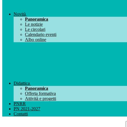
Novità
Panoramica
Le notizie
Le circolari
Calendario eventi
Albo online
Didattica
Panoramica
Offerta formativa
Attività e progetti
PNRR
PN 2021-2027
Contatti