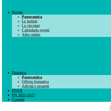
Novità
Panoramica
Le notizie
Le circolari
Calendario eventi
Albo online
Didattica
Panoramica
Offerta formativa
Attività e progetti
PNRR
PN 2021-2027
Contatti