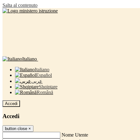
Salta al contenuto
Italiano
Italiano
Español
عربى
Shqiptare
Română
Accedi
Accedi
button close
×
Nome Utente