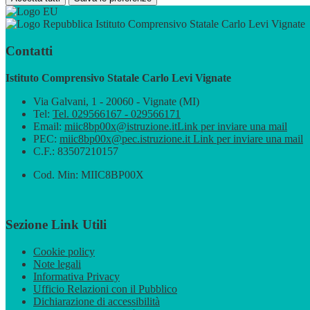
Istituto Comprensivo Statale Carlo Levi Vignate
Contatti
Istituto Comprensivo Statale Carlo Levi Vignate
Via Galvani, 1 - 20060 - Vignate (MI)
Tel:
Tel. 029566167 - 029566171
Email:
miic8bp00x@istruzione.it
Link per inviare una mail
PEC:
miic8bp00x@pec.istruzione.it
Link per inviare una mail
C.F.: 83507210157
Cod. Min: MIIC8BP00X
Sezione Link Utili
Cookie policy
Note legali
Informativa Privacy
Ufficio Relazioni con il Pubblico
Dichiarazione di accessibilità