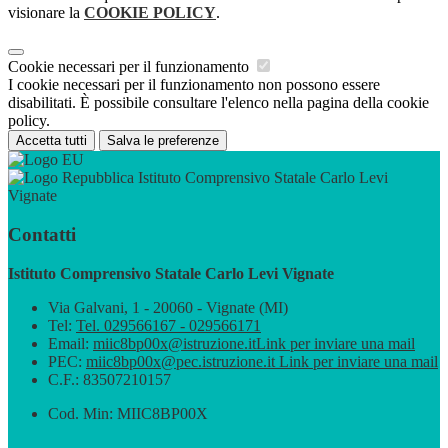
visionare la
COOKIE POLICY
.
Cookie necessari per il funzionamento
I cookie necessari per il funzionamento non possono essere
disabilitati. È possibile consultare l'elenco nella pagina della cookie
policy.
Accetta tutti
Salva le preferenze
Istituto Comprensivo Statale Carlo Levi
Vignate
Contatti
Istituto Comprensivo Statale Carlo Levi Vignate
Via Galvani, 1 - 20060 - Vignate (MI)
Tel:
Tel. 029566167 - 029566171
Email:
miic8bp00x@istruzione.it
Link per inviare una mail
PEC:
miic8bp00x@pec.istruzione.it
Link per inviare una mail
C.F.: 83507210157
Cod. Min: MIIC8BP00X