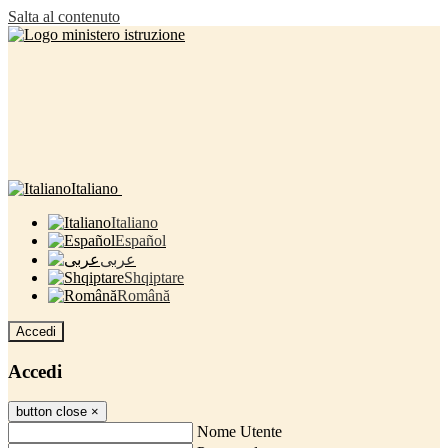
Salta al contenuto
Italiano
Italiano
Español
عربى
Shqiptare
Română
Accedi
Accedi
button close
×
Nome Utente