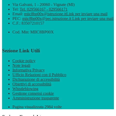
Via Galvani, 1 - 20060 - Vignate (MI)
Tel:
Tel. 029566167 - 029566171
Email:
miic8bp00x@istruzione.it
Link per inviare una mail
PEC:
miic8bp00x@pec.istruzione.it
Link per inviare una mail
C.F.: 83507210157
Cod. Min: MIIC8BP00X
Sezione Link Utili
Cookie policy
Note legali
Informativa Privacy
Ufficio Relazioni con il Pubblico
Dichiarazione di accessibilità
Obiettivi di accessibilità
Whistleblowing
Gestione consensi cookie
Amministrazione trasparente
Pagina visualizzata
2984
volte