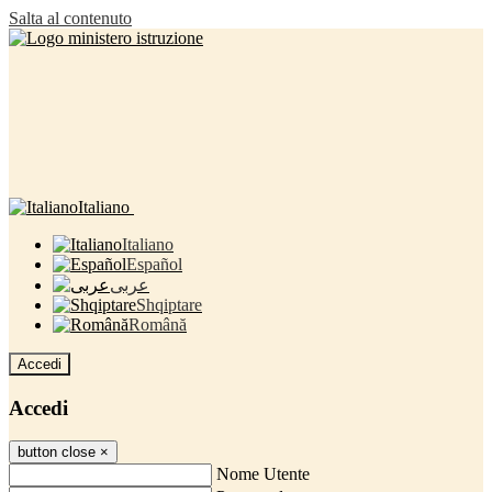
Salta al contenuto
Italiano
Italiano
Español
عربى
Shqiptare
Română
Accedi
Accedi
button close
×
Nome Utente