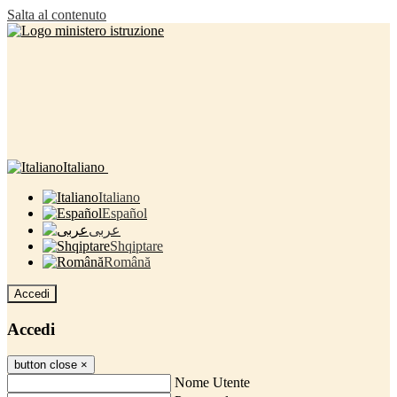
Salta al contenuto
Italiano
Italiano
Español
عربى
Shqiptare
Română
Accedi
Accedi
button close
×
Nome Utente