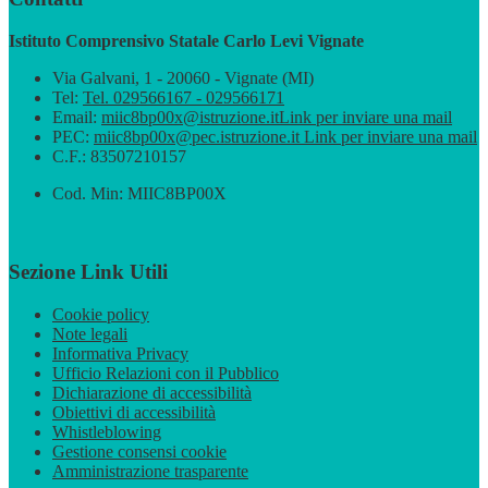
Istituto Comprensivo Statale Carlo Levi Vignate
Via Galvani, 1 - 20060 - Vignate (MI)
Tel:
Tel. 029566167 - 029566171
Email:
miic8bp00x@istruzione.it
Link per inviare una mail
PEC:
miic8bp00x@pec.istruzione.it
Link per inviare una mail
C.F.: 83507210157
Cod. Min: MIIC8BP00X
Sezione Link Utili
Cookie policy
Note legali
Informativa Privacy
Ufficio Relazioni con il Pubblico
Dichiarazione di accessibilità
Obiettivi di accessibilità
Whistleblowing
Gestione consensi cookie
Amministrazione trasparente