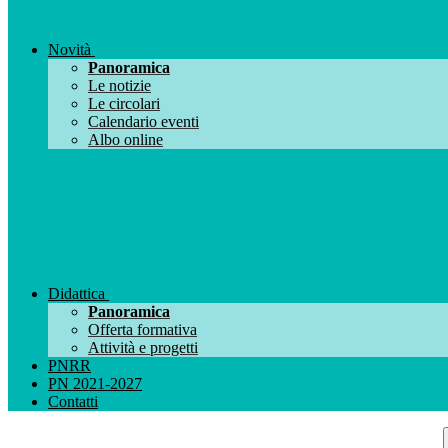
Novità
Panoramica
Le notizie
Le circolari
Calendario eventi
Albo online
Didattica
Panoramica
Offerta formativa
Attività e progetti
PNRR
PN 2021-2027
Contatti