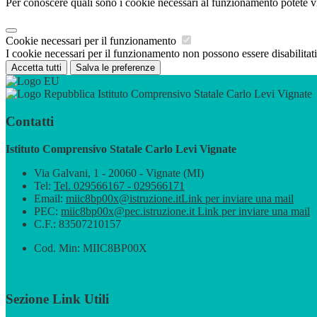
Per conoscere quali sono i cookie necessari al funzionamento potete v
Cookie necessari per il funzionamento
I cookie necessari per il funzionamento non possono essere disabilitati.
Accetta tutti
Salva le preferenze
Istituto Comprensivo Statale Carlo Levi Vignate
Contatti
Istituto Comprensivo Statale Carlo Levi Vignate
Via Galvani, 1 - 20060 - Vignate (MI)
Tel:
Tel. 029566167 - 029566171
Email:
miic8bp00x@istruzione.it
Link per inviare una mail
PEC:
miic8bp00x@pec.istruzione.it
Link per inviare una mail
C.F.: 83507210157
Cod. Min: MIIC8BP00X
Sezione Link Utili