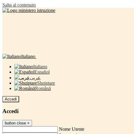
Salta al contenuto
Italiano
Italiano
Español
عربى
Shqiptare
Română
Accedi
Accedi
button close
×
Nome Utente