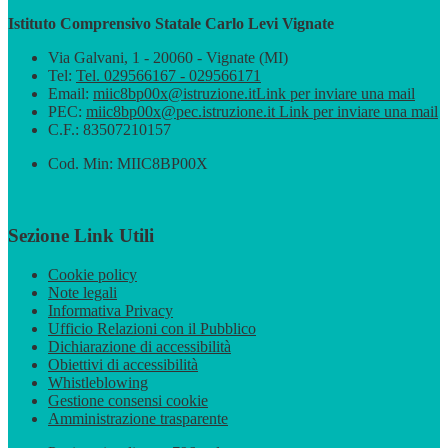
Istituto Comprensivo Statale Carlo Levi Vignate
Via Galvani, 1 - 20060 - Vignate (MI)
Tel:
Tel. 029566167 - 029566171
Email:
miic8bp00x@istruzione.it
Link per inviare una mail
PEC:
miic8bp00x@pec.istruzione.it
Link per inviare una mail
C.F.: 83507210157
Cod. Min: MIIC8BP00X
Sezione Link Utili
Cookie policy
Note legali
Informativa Privacy
Ufficio Relazioni con il Pubblico
Dichiarazione di accessibilità
Obiettivi di accessibilità
Whistleblowing
Gestione consensi cookie
Amministrazione trasparente