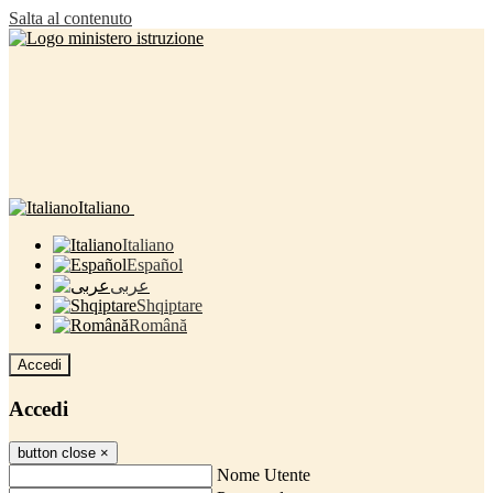
Salta al contenuto
Italiano
Italiano
Español
عربى
Shqiptare
Română
Accedi
Accedi
button close
×
Nome Utente