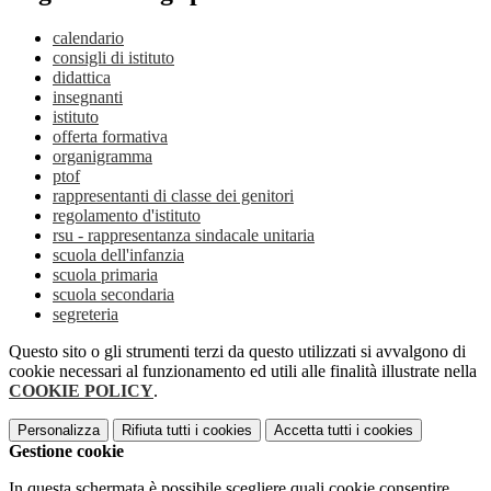
calendario
consigli di istituto
didattica
insegnanti
istituto
offerta formativa
organigramma
ptof
rappresentanti di classe dei genitori
regolamento d'istituto
rsu - rappresentanza sindacale unitaria
scuola dell'infanzia
scuola primaria
scuola secondaria
segreteria
Questo sito o gli strumenti terzi da questo utilizzati si avvalgono di
cookie necessari al funzionamento ed utili alle finalità illustrate nella
COOKIE POLICY
.
Personalizza
Rifiuta tutti
i cookies
Accetta tutti
i cookies
Gestione cookie
In questa schermata è possibile scegliere quali cookie consentire.