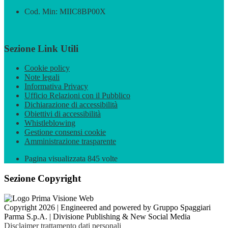
Cod. Min: MIIC8BP00X
Sezione Link Utili
Cookie policy
Note legali
Informativa Privacy
Ufficio Relazioni con il Pubblico
Dichiarazione di accessibilità
Obiettivi di accessibilità
Whistleblowing
Gestione consensi cookie
Amministrazione trasparente
Pagina visualizzata
845
volte
Sezione Copyright
Copyright 2026 | Engineered and powered by Gruppo Spaggiari
Parma S.p.A. | Divisione Publishing & New Social Media
Disclaimer trattamento dati personali