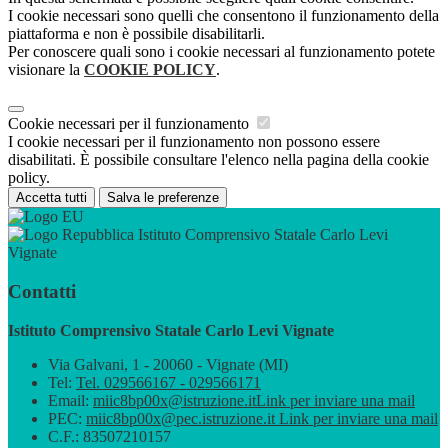
I cookie necessari sono quelli che consentono il funzionamento della
piattaforma e non è possibile disabilitarli.
Per conoscere quali sono i cookie necessari al funzionamento potete
visionare la
COOKIE POLICY
.
Cookie necessari per il funzionamento
I cookie necessari per il funzionamento non possono essere
disabilitati. È possibile consultare l'elenco nella pagina della cookie
policy.
Accetta tutti
Salva le preferenze
Istituto Comprensivo Statale Carlo Levi
Vignate
Contatti
Istituto Comprensivo Statale Carlo Levi Vignate
Via Galvani, 1 - 20060 - Vignate (MI)
Tel:
Tel. 029566167 - 029566171
Email:
miic8bp00x@istruzione.it
Link per inviare una mail
PEC:
miic8bp00x@pec.istruzione.it
Link per inviare una mail
C.F.: 83507210157