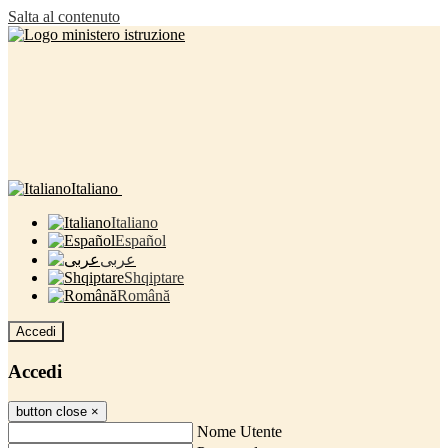
Salta al contenuto
Italiano
Italiano
Español
عربى
Shqiptare
Română
Accedi
Accedi
button close
×
Nome Utente